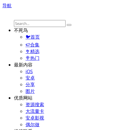
导航
不死鸟
🐦首页
🍉合集
🥦精选
🍭热门
最新内容
iOS
安卓
分享
图片
优质网站
资源搜索
大流量卡
安卓影视
偶尔做