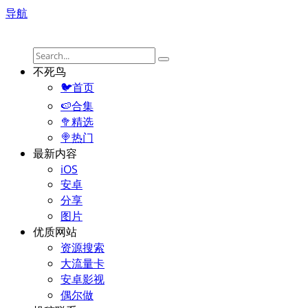
导航
不死鸟
🐦首页
🍉合集
🥦精选
🍭热门
最新内容
iOS
安卓
分享
图片
优质网站
资源搜索
大流量卡
安卓影视
偶尔做