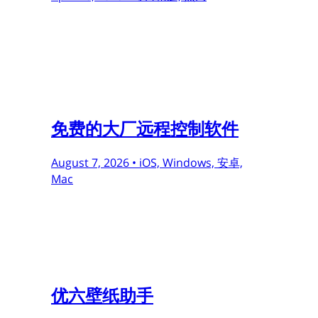
免费的大厂远程控制软件
August 7, 2026 •
iOS, Windows, 安卓,
Mac
优六壁纸助手