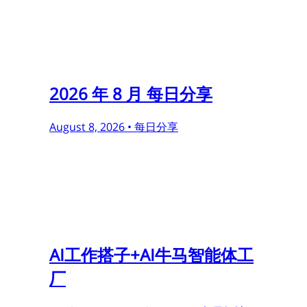
2026 年 8 月 每日分享
August 8, 2026 •
每日分享
AI工作搭子+AI牛马智能体工
厂