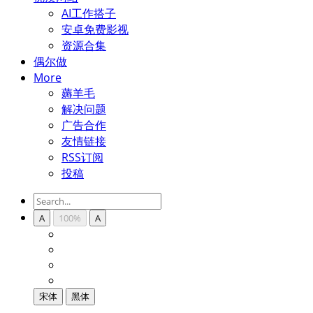
AI工作搭子
安卓免费影视
资源合集
偶尔做
More
薅羊毛
解决问题
广告合作
友情链接
RSS订阅
投稿
A
100%
A
宋体
黑体