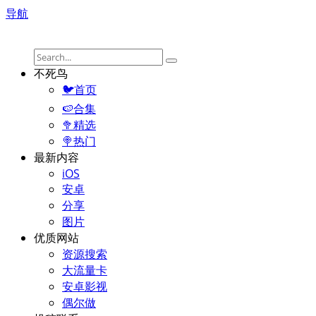
导航
不死鸟
🐦首页
🍉合集
🥦精选
🍭热门
最新内容
iOS
安卓
分享
图片
优质网站
资源搜索
大流量卡
安卓影视
偶尔做