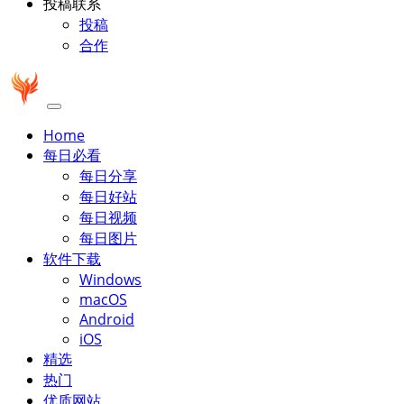
投稿联系
投稿
合作
Home
每日必看
每日分享
每日好站
每日视频
每日图片
软件下载
Windows
macOS
Android
iOS
精选
热门
优质网站