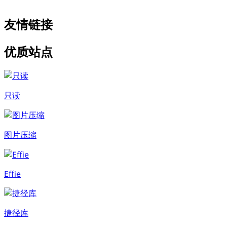
友情链接
优质站点
只读
图片压缩
Effie
捷径库