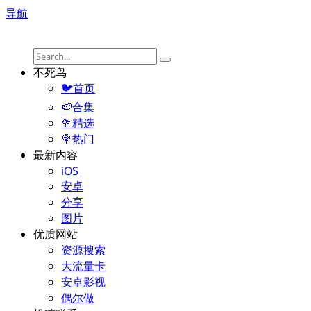
导航
不死鸟
🐦首页
🍉合集
🥦精选
🍭热门
最新内容
iOS
安卓
分享
图片
优质网站
资源搜索
大流量卡
安卓影视
偶尔做