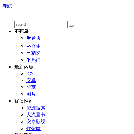
导航
不死鸟
🐦首页
🍉合集
🥦精选
🍭热门
最新内容
iOS
安卓
分享
图片
优质网站
资源搜索
大流量卡
安卓影视
偶尔做