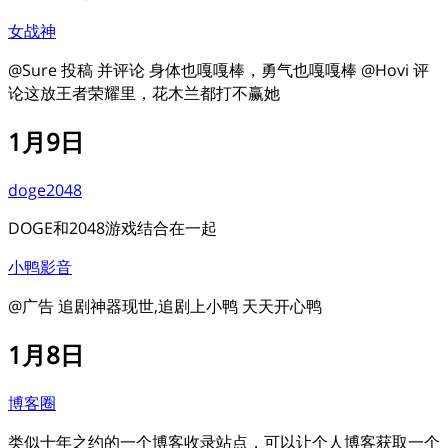
女战神
@Sure 投稿 并评论 身体也嘎嘎棒，勇气也嘎嘎棒 @Hovi 评
论这放王者荣耀里，花木兰都打不赢她
1月9日
doge2048
DOGE和2048游戏结合在一起
小鸭影音
@广告 追剧神器现世,追剧上小鸭 天天开心鸭
1月8日
博客圈
类似十年之约的一个博客收录站点，可以让个人博客获取一个