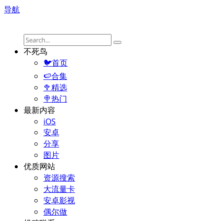
导航
不死鸟
🐦首页
🍉合集
🥦精选
🍭热门
最新内容
iOS
安卓
分享
图片
优质网站
资源搜索
大流量卡
安卓影视
偶尔做