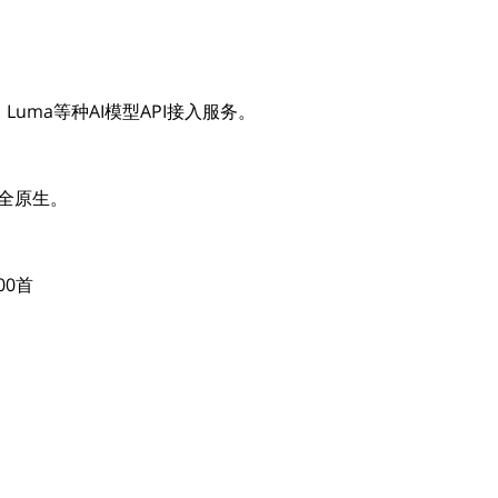
no、Luma等种AI模型API接入服务。
完全原生。
00首