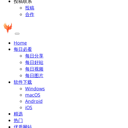
投稿联系
投稿
合作
Home
每日必看
每日分享
每日好站
每日视频
每日图片
软件下载
Windows
macOS
Android
iOS
精选
热门
优质网站