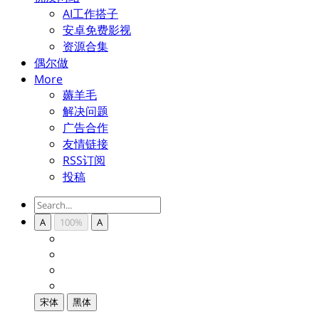
AI工作搭子
安卓免费影视
资源合集
偶尔做
More
薅羊毛
解决问题
广告合作
友情链接
RSS订阅
投稿
A
100%
A
宋体
黑体