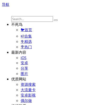
导航
不死鸟
🐦首页
🍉合集
🥦精选
🍭热门
最新内容
iOS
安卓
分享
图片
优质网站
资源搜索
大流量卡
安卓影视
偶尔做