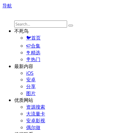
导航
不死鸟
🐦首页
🍉合集
🥦精选
🍭热门
最新内容
iOS
安卓
分享
图片
优质网站
资源搜索
大流量卡
安卓影视
偶尔做