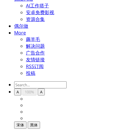
AI工作搭子
安卓免费影视
资源合集
偶尔做
More
薅羊毛
解决问题
广告合作
友情链接
RSS订阅
投稿
A
100%
A
宋体
黑体