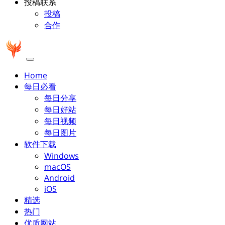
投稿联系
投稿
合作
Home
每日必看
每日分享
每日好站
每日视频
每日图片
软件下载
Windows
macOS
Android
iOS
精选
热门
优质网站