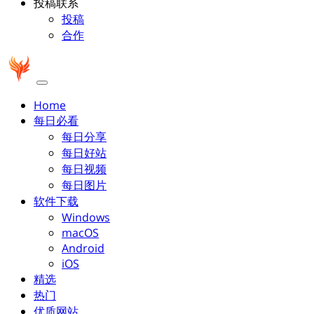
投稿联系
投稿
合作
Home
每日必看
每日分享
每日好站
每日视频
每日图片
软件下载
Windows
macOS
Android
iOS
精选
热门
优质网站