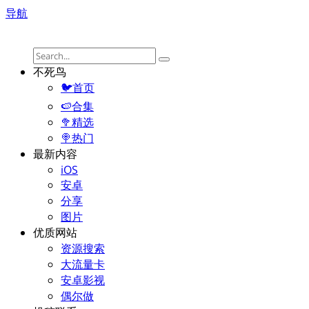
导航
不死鸟
🐦首页
🍉合集
🥦精选
🍭热门
最新内容
iOS
安卓
分享
图片
优质网站
资源搜索
大流量卡
安卓影视
偶尔做