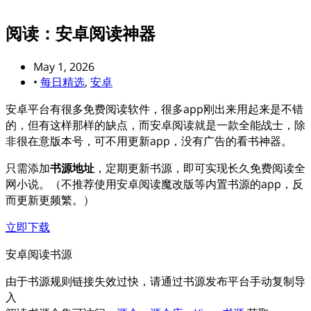
阅读：安卓阅读神器
May 1, 2026
•
每日精选
,
安卓
安卓平台有很多免费阅读软件，很多app刚出来用起来是不错
的，但有这样那样的缺点，而安卓阅读就是一款全能战士，除
非很在意版本号，可不用更新app，没有广告的看书神器。
只需添加
书源地址
，定期更新书源，即可实现长久免费阅读全
网小说。（不推荐使用安卓阅读魔改版等内置书源的app，反
而更新更频繁。）
立即下载
安卓阅读书源
由于书源规则链接失效过快，请通过书源发布平台手动复制导
入