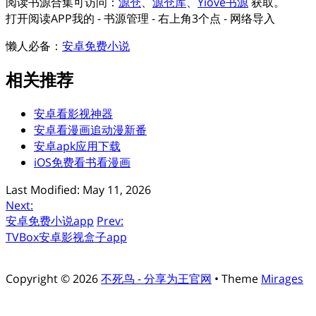
阅读书源合集可访问：
源仓
、
源仓库
、
Yiove书源
获取。
打开阅读APP我的 - 书源管理 - 右上角3个点 - 网络导入
懒人必备：
安卓免费小说
相关推荐
安卓看影视神器
安卓看漫画追动漫新番
安卓apk应用下载
iOS免费看书看漫画
Last Modified: May 11, 2026
Next:
安卓免费小说app
Prev:
TVBox安卓影视盒子app
Copyright © 2026
不死鸟 - 分享为王官网
• Theme
Mirages