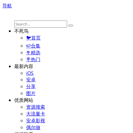
导航
不死鸟
🐦首页
🍉合集
🥦精选
🍭热门
最新内容
iOS
安卓
分享
图片
优质网站
资源搜索
大流量卡
安卓影视
偶尔做