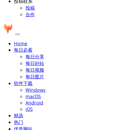
投稿联系
投稿
合作
Home
每日必看
每日分享
每日好站
每日视频
每日图片
软件下载
Windows
macOS
Android
iOS
精选
热门
优质网站