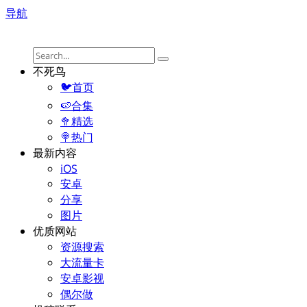
导航
不死鸟
🐦首页
🍉合集
🥦精选
🍭热门
最新内容
iOS
安卓
分享
图片
优质网站
资源搜索
大流量卡
安卓影视
偶尔做