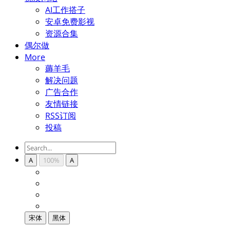
AI工作搭子
安卓免费影视
资源合集
偶尔做
More
薅羊毛
解决问题
广告合作
友情链接
RSS订阅
投稿
A
100%
A
宋体
黑体