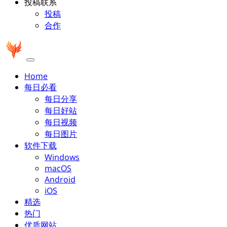
投稿联系
投稿
合作
Home
每日必看
每日分享
每日好站
每日视频
每日图片
软件下载
Windows
macOS
Android
iOS
精选
热门
优质网站