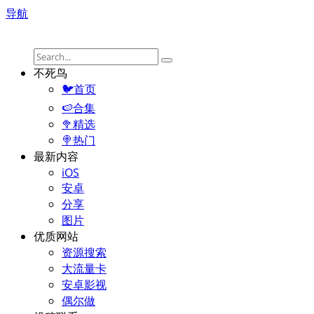
导航
不死鸟
🐦首页
🍉合集
🥦精选
🍭热门
最新内容
iOS
安卓
分享
图片
优质网站
资源搜索
大流量卡
安卓影视
偶尔做