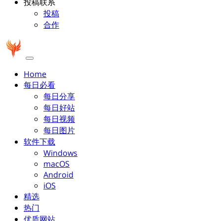
投稿联系
投稿
合作
Home
每日必看
每日分享
每日好站
每日视频
每日图片
软件下载
Windows
macOS
Android
iOS
精选
热门
优质网站