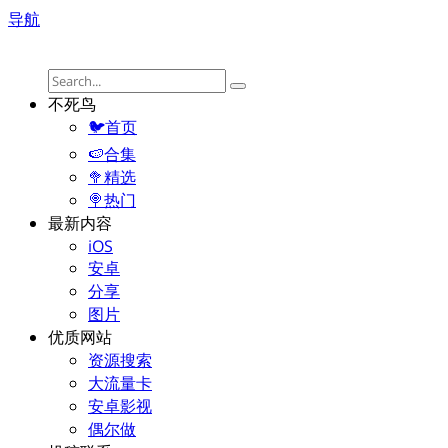
导航
不死鸟
🐦首页
🍉合集
🥦精选
🍭热门
最新内容
iOS
安卓
分享
图片
优质网站
资源搜索
大流量卡
安卓影视
偶尔做