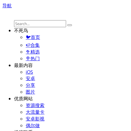
导航
不死鸟
🐦首页
🍉合集
🥦精选
🍭热门
最新内容
iOS
安卓
分享
图片
优质网站
资源搜索
大流量卡
安卓影视
偶尔做