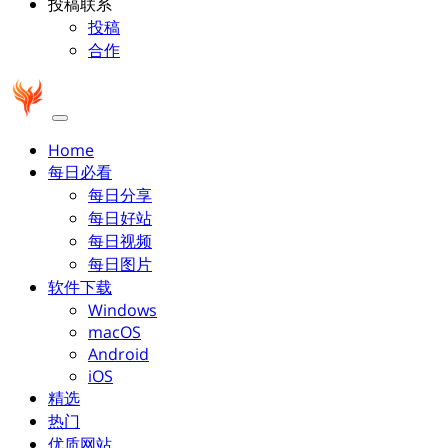
投稿联系
投稿
合作
Home
每日必看
每日分享
每日好站
每日视频
每日图片
软件下载
Windows
macOS
Android
iOS
精选
热门
优质网站