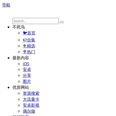
导航
不死鸟
🐦首页
🍉合集
🥦精选
🍭热门
最新内容
iOS
安卓
分享
图片
优质网站
资源搜索
大流量卡
安卓影视
偶尔做