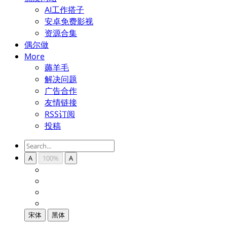
AI工作搭子
安卓免费影视
资源合集
偶尔做
More
薅羊毛
解决问题
广告合作
友情链接
RSS订阅
投稿
A
100%
A
宋体
黑体