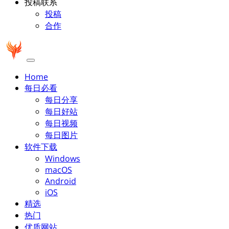
投稿联系
投稿
合作
Home
每日必看
每日分享
每日好站
每日视频
每日图片
软件下载
Windows
macOS
Android
iOS
精选
热门
优质网站