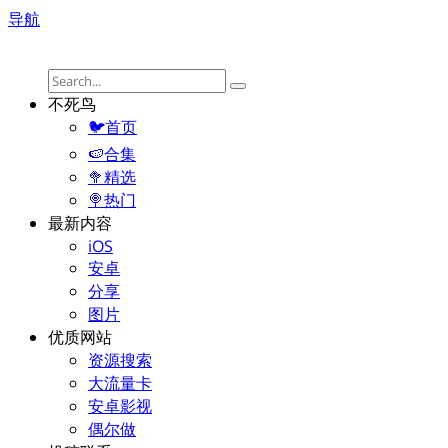
导航
不死鸟
🐦首页
🍉合集
🥦精选
🍭热门
最新内容
iOS
安卓
分享
图片
优质网站
资源搜索
大流量卡
安卓影视
偶尔做