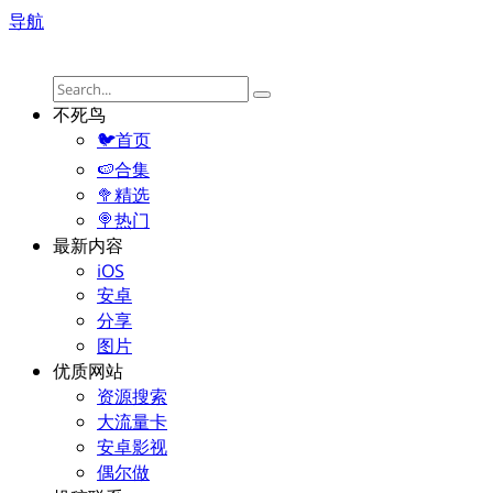
导航
不死鸟
🐦首页
🍉合集
🥦精选
🍭热门
最新内容
iOS
安卓
分享
图片
优质网站
资源搜索
大流量卡
安卓影视
偶尔做