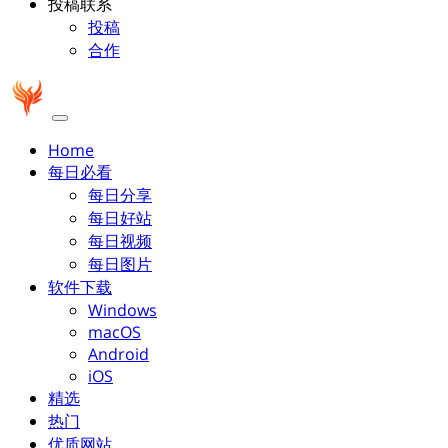
投稿联系
投稿
合作
Home
每日必看
每日分享
每日好站
每日视频
每日图片
软件下载
Windows
macOS
Android
iOS
精选
热门
优质网站