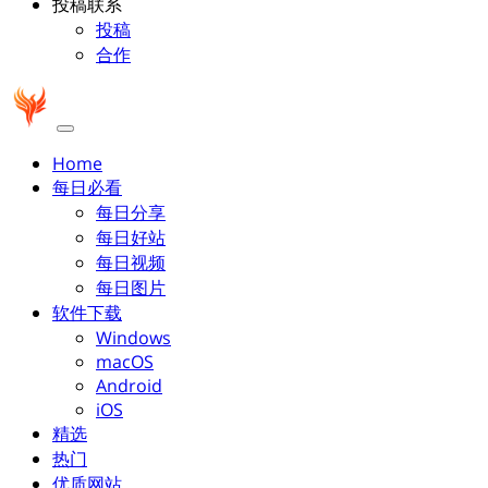
投稿联系
投稿
合作
Home
每日必看
每日分享
每日好站
每日视频
每日图片
软件下载
Windows
macOS
Android
iOS
精选
热门
优质网站