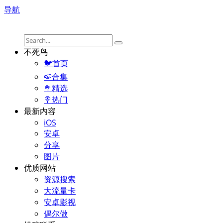
导航
不死鸟
🐦首页
🍉合集
🥦精选
🍭热门
最新内容
iOS
安卓
分享
图片
优质网站
资源搜索
大流量卡
安卓影视
偶尔做