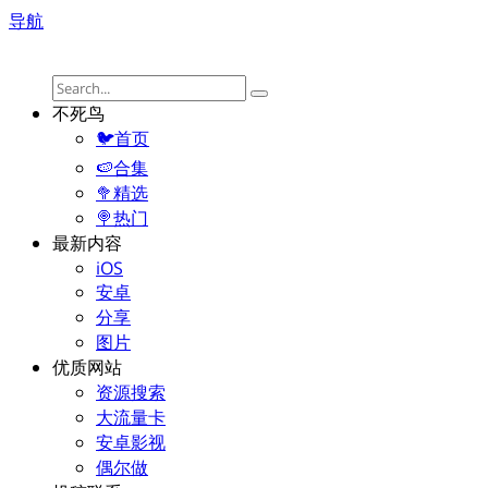
导航
不死鸟
🐦首页
🍉合集
🥦精选
🍭热门
最新内容
iOS
安卓
分享
图片
优质网站
资源搜索
大流量卡
安卓影视
偶尔做