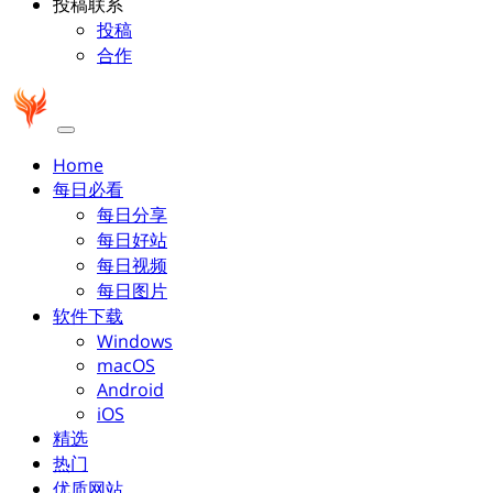
投稿联系
投稿
合作
Home
每日必看
每日分享
每日好站
每日视频
每日图片
软件下载
Windows
macOS
Android
iOS
精选
热门
优质网站