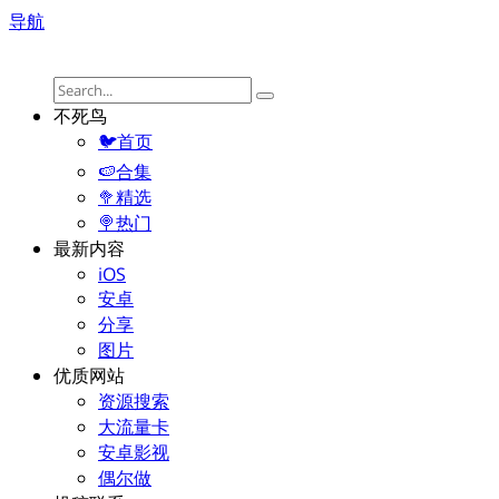
导航
不死鸟
🐦首页
🍉合集
🥦精选
🍭热门
最新内容
iOS
安卓
分享
图片
优质网站
资源搜索
大流量卡
安卓影视
偶尔做