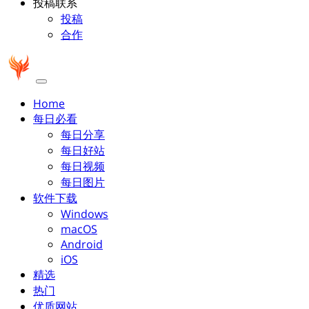
投稿联系
投稿
合作
Home
每日必看
每日分享
每日好站
每日视频
每日图片
软件下载
Windows
macOS
Android
iOS
精选
热门
优质网站