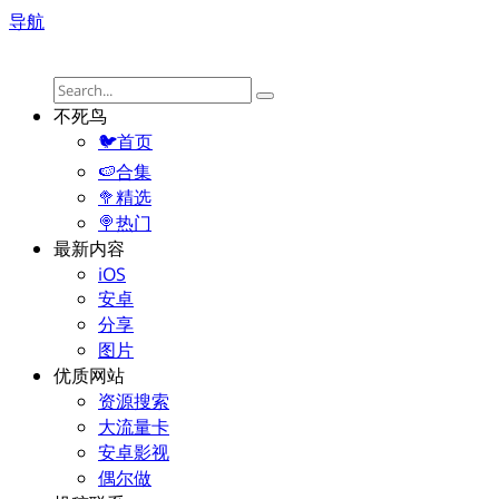
导航
不死鸟
🐦首页
🍉合集
🥦精选
🍭热门
最新内容
iOS
安卓
分享
图片
优质网站
资源搜索
大流量卡
安卓影视
偶尔做