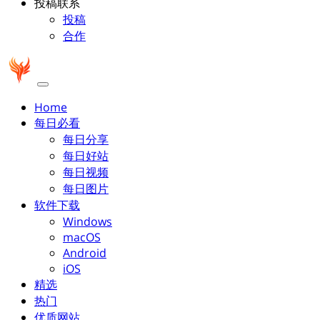
投稿联系
投稿
合作
Home
每日必看
每日分享
每日好站
每日视频
每日图片
软件下载
Windows
macOS
Android
iOS
精选
热门
优质网站