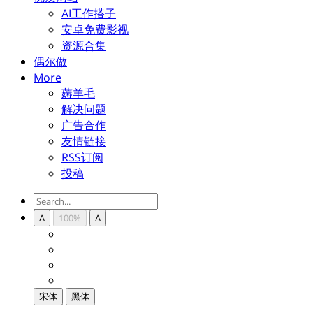
AI工作搭子
安卓免费影视
资源合集
偶尔做
More
薅羊毛
解决问题
广告合作
友情链接
RSS订阅
投稿
A
100%
A
宋体
黑体