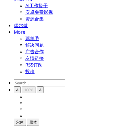
AI工作搭子
安卓免费影视
资源合集
偶尔做
More
薅羊毛
解决问题
广告合作
友情链接
RSS订阅
投稿
A
100%
A
宋体
黑体