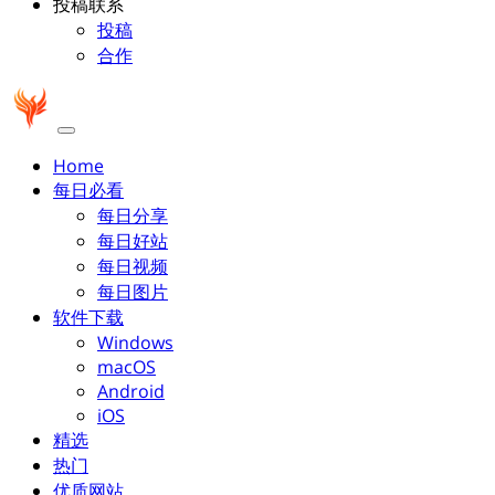
投稿联系
投稿
合作
Home
每日必看
每日分享
每日好站
每日视频
每日图片
软件下载
Windows
macOS
Android
iOS
精选
热门
优质网站