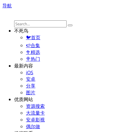
导航
不死鸟
🐦首页
🍉合集
🥦精选
🍭热门
最新内容
iOS
安卓
分享
图片
优质网站
资源搜索
大流量卡
安卓影视
偶尔做