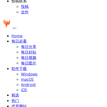
投稿联系
投稿
合作
Home
每日必看
每日分享
每日好站
每日视频
每日图片
软件下载
Windows
macOS
Android
iOS
精选
热门
优质网站