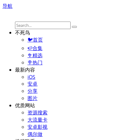
导航
不死鸟
🐦首页
🍉合集
🥦精选
🍭热门
最新内容
iOS
安卓
分享
图片
优质网站
资源搜索
大流量卡
安卓影视
偶尔做