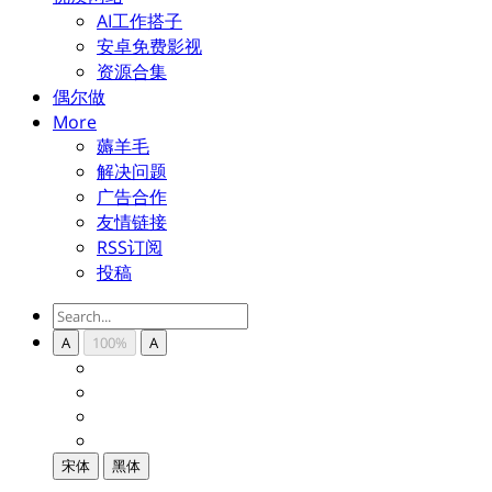
AI工作搭子
安卓免费影视
资源合集
偶尔做
More
薅羊毛
解决问题
广告合作
友情链接
RSS订阅
投稿
A
100%
A
宋体
黑体