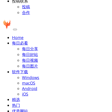
投稿联系
投稿
合作
Home
每日必看
每日分享
每日好站
每日视频
每日图片
软件下载
Windows
macOS
Android
iOS
精选
热门
优质网站