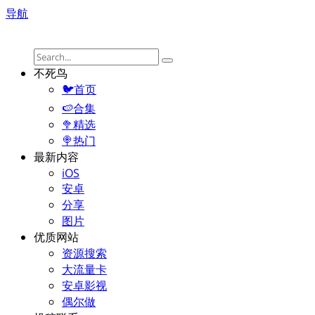
导航
不死鸟
🐦首页
🍉合集
🥦精选
🍭热门
最新内容
iOS
安卓
分享
图片
优质网站
资源搜索
大流量卡
安卓影视
偶尔做