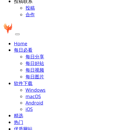
投稿联系
投稿
合作
Home
每日必看
每日分享
每日好站
每日视频
每日图片
软件下载
Windows
macOS
Android
iOS
精选
热门
优质网站