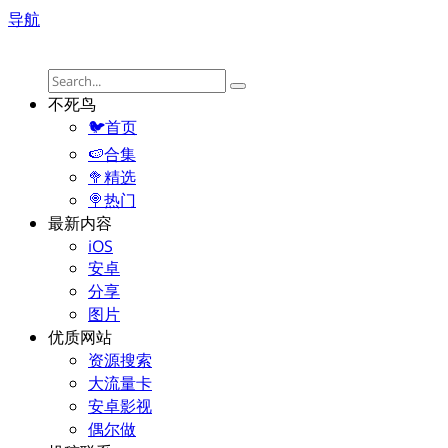
导航
不死鸟
🐦首页
🍉合集
🥦精选
🍭热门
最新内容
iOS
安卓
分享
图片
优质网站
资源搜索
大流量卡
安卓影视
偶尔做