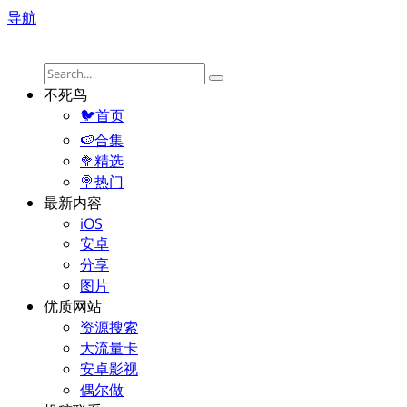
导航
不死鸟
🐦首页
🍉合集
🥦精选
🍭热门
最新内容
iOS
安卓
分享
图片
优质网站
资源搜索
大流量卡
安卓影视
偶尔做