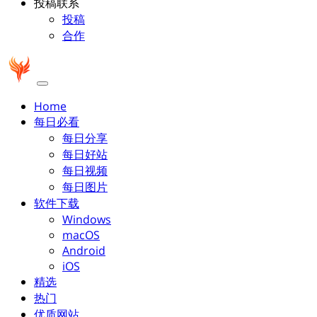
投稿联系
投稿
合作
Home
每日必看
每日分享
每日好站
每日视频
每日图片
软件下载
Windows
macOS
Android
iOS
精选
热门
优质网站