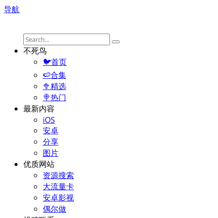
导航
不死鸟
🐦首页
🍉合集
🥦精选
🍭热门
最新内容
iOS
安卓
分享
图片
优质网站
资源搜索
大流量卡
安卓影视
偶尔做