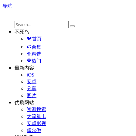
导航
不死鸟
🐦首页
🍉合集
🥦精选
🍭热门
最新内容
iOS
安卓
分享
图片
优质网站
资源搜索
大流量卡
安卓影视
偶尔做