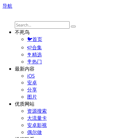
导航
不死鸟
🐦首页
🍉合集
🥦精选
🍭热门
最新内容
iOS
安卓
分享
图片
优质网站
资源搜索
大流量卡
安卓影视
偶尔做