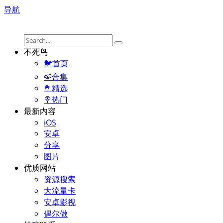
导航
不死鸟
🐦首页
🍉合集
🥦精选
🍭热门
最新内容
iOS
安卓
分享
图片
优质网站
资源搜索
大流量卡
安卓影视
偶尔做