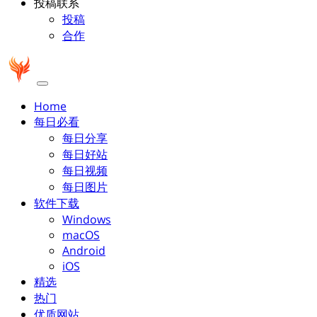
投稿联系
投稿
合作
Home
每日必看
每日分享
每日好站
每日视频
每日图片
软件下载
Windows
macOS
Android
iOS
精选
热门
优质网站