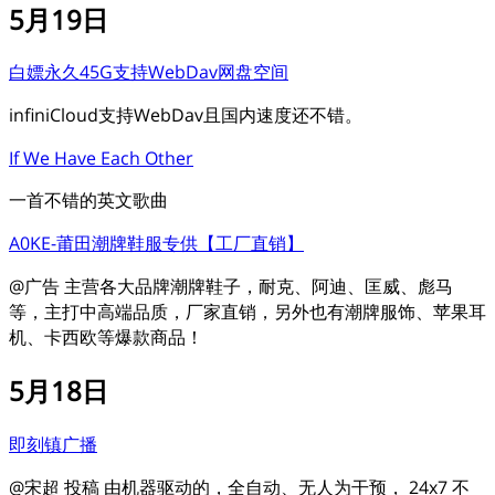
5月19日
白嫖永久45G支持WebDav网盘空间
infiniCloud支持WebDav且国内速度还不错。
If We Have Each Other
一首不错的英文歌曲
A0KE-莆田潮牌鞋服专供【工厂直销】
@广告 主营各大品牌潮牌鞋子，耐克、阿迪、匡威、彪马
等，主打中高端品质，厂家直销，另外也有潮牌服饰、苹果耳
机、卡西欧等爆款商品！
5月18日
即刻镇广播
@宋超 投稿 由机器驱动的，全自动、无人为干预， 24x7 不