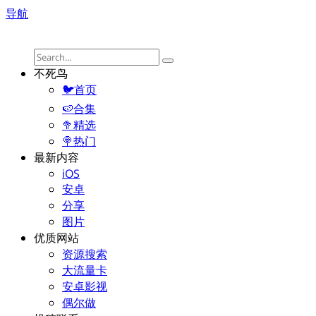
导航
不死鸟
🐦首页
🍉合集
🥦精选
🍭热门
最新内容
iOS
安卓
分享
图片
优质网站
资源搜索
大流量卡
安卓影视
偶尔做