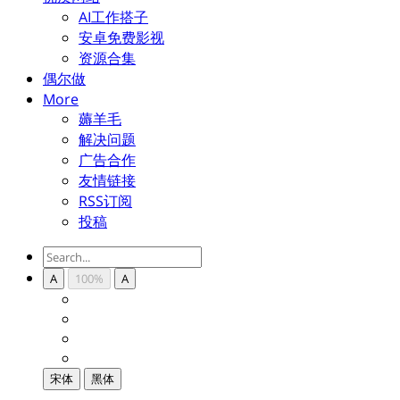
AI工作搭子
安卓免费影视
资源合集
偶尔做
More
薅羊毛
解决问题
广告合作
友情链接
RSS订阅
投稿
A
100%
A
宋体
黑体