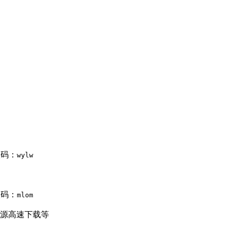
码：
wylw
码：
mlom
源高速下载等