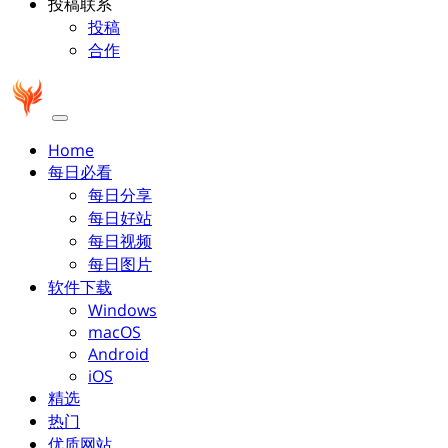
投稿联系
投稿
合作
Home
每日必看
每日分享
每日好站
每日视频
每日图片
软件下载
Windows
macOS
Android
iOS
精选
热门
优质网站