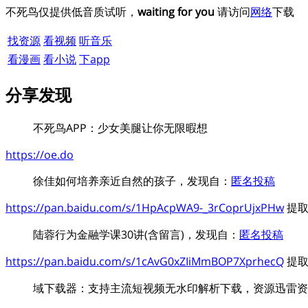
不死鸟仅提供低音质试听，
waiting for you
请访问
网络
下载
找资源
看视频
听音乐
看漫画
看小说
下app
分享发现
不死鸟APP：少女美腿让你无限暇想
https://oe.do
徐佳如何培养亲近自然的孩子，发现自：
匿名投稿
https://pan.baidu.com/s/1HpAcpWA9-_3rCoprUjxPHw
提取
陆蓉行为金融学课30讲(含留言)，发现自：
匿名投稿
https://pan.baidu.com/s/1cAvG0xZIiMmBOP7XprhecQ
提取
域下载器：支持主流短视频无水印解析下载，资源迅雷资