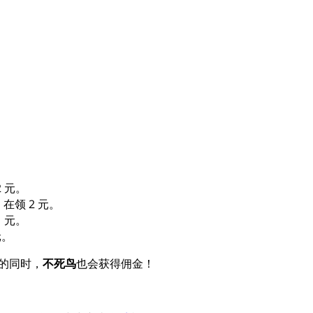
2 元。
，在领 2 元。
1 元。
元。
包的同时，
不死鸟
也会获得佣金！