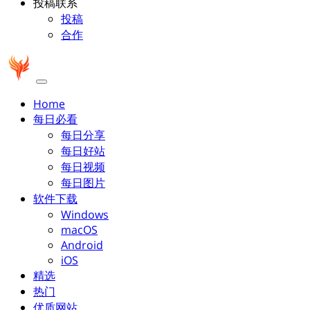
投稿联系
投稿
合作
Home
每日必看
每日分享
每日好站
每日视频
每日图片
软件下载
Windows
macOS
Android
iOS
精选
热门
优质网站