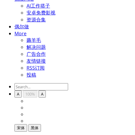
AI工作搭子
安卓免费影视
资源合集
偶尔做
More
薅羊毛
解决问题
广告合作
友情链接
RSS订阅
投稿
A
100%
A
宋体
黑体