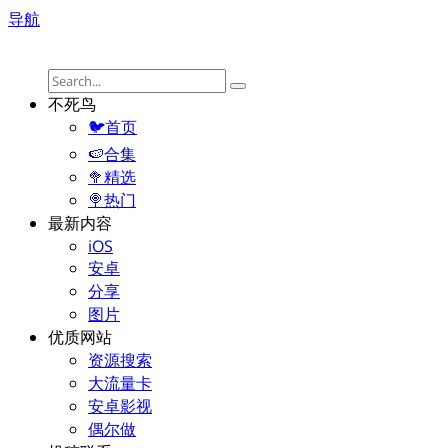
导航
不死鸟
🐦首页
🍉合集
🥦精选
🍭热门
最新内容
iOS
安卓
分享
图片
优质网站
资源搜索
大流量卡
安卓影视
偶尔做