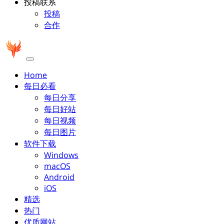
投稿联系
投稿
合作
Home
每日必看
每日分享
每日好站
每日视频
每日图片
软件下载
Windows
macOS
Android
iOS
精选
热门
优质网站