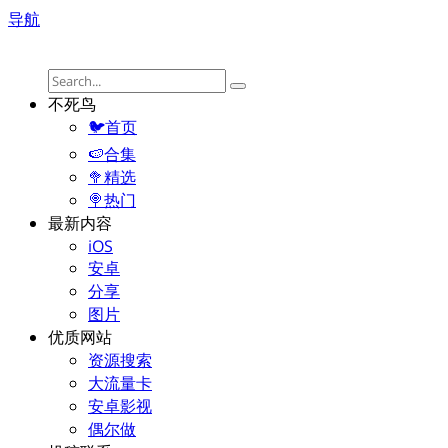
导航
不死鸟
🐦首页
🍉合集
🥦精选
🍭热门
最新内容
iOS
安卓
分享
图片
优质网站
资源搜索
大流量卡
安卓影视
偶尔做