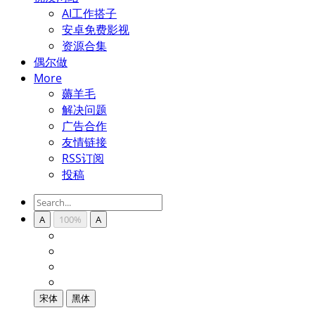
AI工作搭子
安卓免费影视
资源合集
偶尔做
More
薅羊毛
解决问题
广告合作
友情链接
RSS订阅
投稿
A
100%
A
宋体
黑体