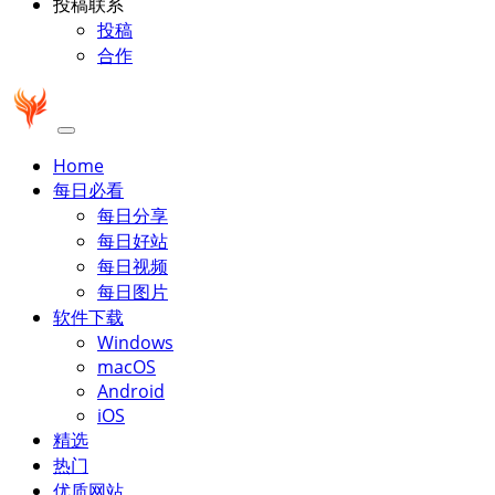
投稿联系
投稿
合作
Home
每日必看
每日分享
每日好站
每日视频
每日图片
软件下载
Windows
macOS
Android
iOS
精选
热门
优质网站