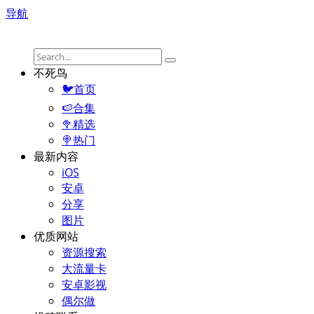
导航
不死鸟
🐦首页
🍉合集
🥦精选
🍭热门
最新内容
iOS
安卓
分享
图片
优质网站
资源搜索
大流量卡
安卓影视
偶尔做