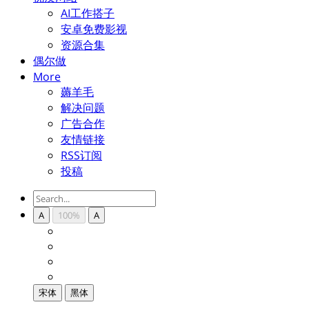
AI工作搭子
安卓免费影视
资源合集
偶尔做
More
薅羊毛
解决问题
广告合作
友情链接
RSS订阅
投稿
A
100%
A
宋体
黑体