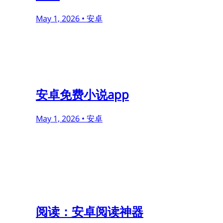
May 1, 2026 •
安卓
安卓免费小说app
May 1, 2026 •
安卓
阅读：安卓阅读神器