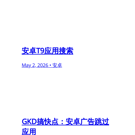
安卓T9应用搜索
May 2, 2026 •
安卓
GKD搞快点：安卓广告跳过
应用