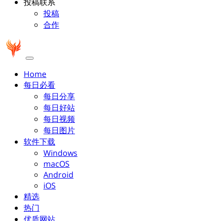
投稿联系
投稿
合作
Home
每日必看
每日分享
每日好站
每日视频
每日图片
软件下载
Windows
macOS
Android
iOS
精选
热门
优质网站