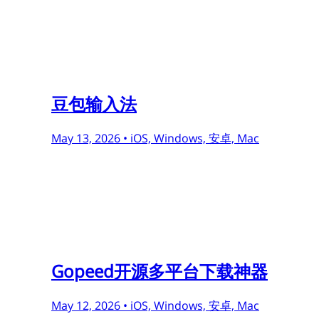
豆包输入法
May 13, 2026 •
iOS, Windows, 安卓, Mac
Gopeed开源多平台下载神器
May 12, 2026 •
iOS, Windows, 安卓, Mac