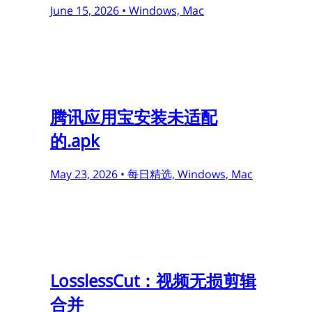
June 15, 2026 •
Windows, Mac
腾讯应用宝安装未适配
的.apk
May 23, 2026 •
每日精选, Windows, Mac
LosslessCut：视频无损剪辑
合并