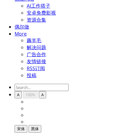
AI工作搭子
安卓免费影视
资源合集
偶尔做
More
薅羊毛
解决问题
广告合作
友情链接
RSS订阅
投稿
A
100%
A
宋体
黑体