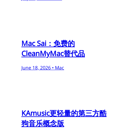
Mac Sai：免费的
CleanMyMac替代品
June 18, 2026 •
Mac
KAmusic更轻量的第三方酷
狗音乐概念版