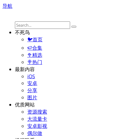
导航
不死鸟
🐦首页
🍉合集
🥦精选
🍭热门
最新内容
iOS
安卓
分享
图片
优质网站
资源搜索
大流量卡
安卓影视
偶尔做