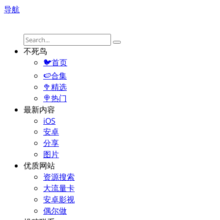
导航
不死鸟
🐦首页
🍉合集
🥦精选
🍭热门
最新内容
iOS
安卓
分享
图片
优质网站
资源搜索
大流量卡
安卓影视
偶尔做