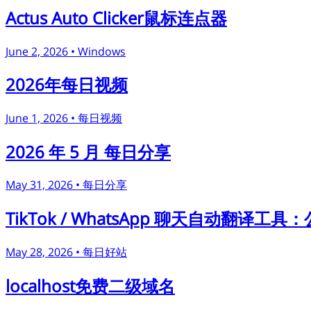
Actus Auto Clicker鼠标连点器
June 2, 2026 •
Windows
2026年每日视频
June 1, 2026 •
每日视频
2026 年 5 月 每日分享
May 31, 2026 •
每日分享
TikTok / WhatsApp 聊天自动翻译
May 28, 2026 •
每日好站
localhost免费二级域名