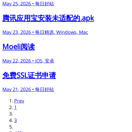
May 25, 2026 •
每日好站
腾讯应用宝安装未适配的.apk
May 23, 2026 •
每日精选, Windows, Mac
Moeli阅读
May 22, 2026 •
iOS, 安卓
免费SSL证书申请
May 21, 2026 •
每日好站
Prev
1
3