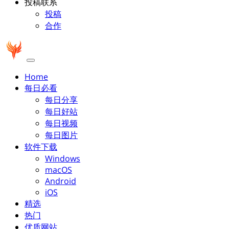
投稿联系
投稿
合作
Home
每日必看
每日分享
每日好站
每日视频
每日图片
软件下载
Windows
macOS
Android
iOS
精选
热门
优质网站