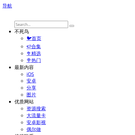
导航
不死鸟
🐦首页
🍉合集
🥦精选
🍭热门
最新内容
iOS
安卓
分享
图片
优质网站
资源搜索
大流量卡
安卓影视
偶尔做