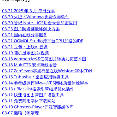
03-31
2025 年 3 月 每日分享
03-30
火绒：Windows免费杀毒软件
03-30
音记 Note：iOS后台录音加密应用
03-23
图片防盗链最终解决方案
03-21
国内在线分享服务
03-21
OOMOL Studio跨平台GPU加速的IDE
03-21
豆包：上线AI 云盘
03-19
随机显示图片/视频
03-18
geometrize将任何图片转换几何艺术图
03-18
MultiTTS 安卓离线语音
03-17
ZeoSeven零点行星在线Webfont字体CDN
03-16
Tuboshu：桌面应用转换工具
03-14
参考级测评脚本—VPS网络质量体检脚本
03-13
uBlacklist搜索引擎结果优化插件
03-12
快速抠图去背图片增强工具
03-11
免费商用字体下载网站
03-10
Ghosten-Player开源智能媒体库
03-07
懒猫书签清理