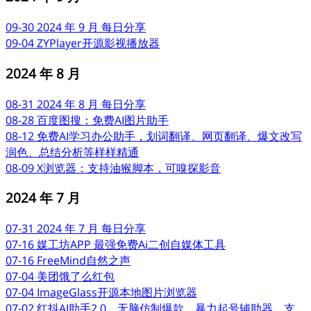
09-30
2024 年 9 月 每日分享
09-04
ZYPlayer开源影视播放器
2024 年 8 月
08-31
2024 年 8 月 每日分享
08-28
百度图搜：免费AI图片助手
08-12
免费AI学习办公助手，划词翻译、网页翻译、爆文改写
润色、总结分析等样样精通
08-09
X浏览器：支持油猴脚本，可嗅探影音
2024 年 7 月
07-31
2024 年 7 月 每日分享
07-16
媒工坊APP 最强免费Ai二创自媒体工具
07-16
FreeMind自然之声
07-04
美团饿了么红包
07-04
ImageGlass开源本地图片浏览器
07-02
红抖AI助手2.0，无脑仿制爆款，暴力起号辅助器，支