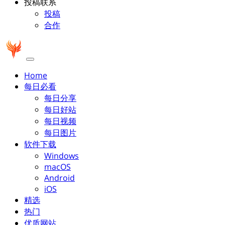
投稿联系
投稿
合作
Home
每日必看
每日分享
每日好站
每日视频
每日图片
软件下载
Windows
macOS
Android
iOS
精选
热门
优质网站