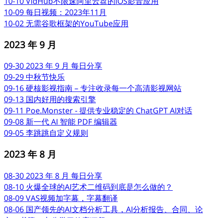
10-10
VidHub不限速阿里云盘的iOS影音应用
10-09
每日视频：2023年11月
10-02
无需谷歌框架的YouTube应用
2023 年 9 月
09-30
2023 年 9 月 每日分享
09-29
中秋节快乐
09-16
硬核影视指南 – 专注收录每一个高清影视网站
09-13
国内好用的搜索引擎
09-11
Poe.Monster - 提供专业稳定的 ChatGPT AI对话
09-08
新一代 AI 智能 PDF 编辑器
09-05
李跳跳自定义规则
2023 年 8 月
08-30
2023 年 8 月 每日分享
08-10
火爆全球的AI艺术二维码到底是怎么做的？
08-09
VAS视频加字幕，字幕翻译
08-06
国产领先的AI文档分析工具，AI分析报告、合同、论