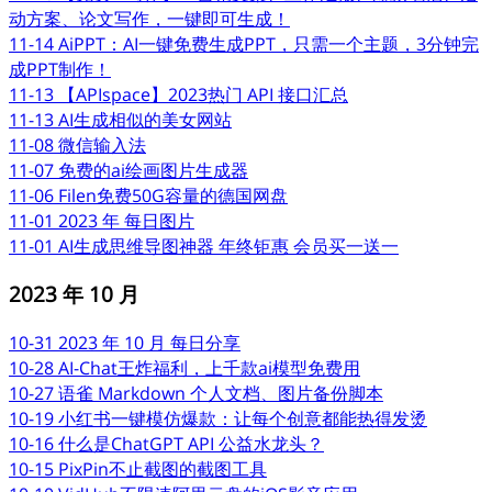
动方案、论文写作，一键即可生成！
11-14
AiPPT：AI一键免费生成PPT，只需一个主题，3分钟完
成PPT制作！
11-13
【APIspace】2023热门 API 接口汇总
11-13
AI生成相似的美女网站
11-08
微信输入法
11-07
免费的ai绘画图片生成器
11-06
Filen免费50G容量的德国网盘
11-01
2023 年 每日图片
11-01
AI生成思维导图神器 年终钜惠 会员买一送一
2023 年 10 月
10-31
2023 年 10 月 每日分享
10-28
AI-Chat王炸福利，上千款ai模型免费用
10-27
语雀 Markdown 个人文档、图片备份脚本
10-19
小红书一键模仿爆款：让每个创意都能热得发烫
10-16
什么是ChatGPT API 公益水龙头？
10-15
PixPin不止截图的截图工具