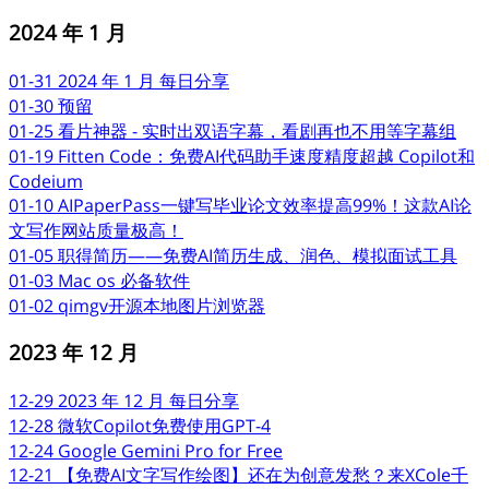
2024 年 1 月
01-31
2024 年 1 月 每日分享
01-30
预留
01-25
看片神器 - 实时出双语字幕，看剧再也不用等字幕组
01-19
Fitten Code：免费AI代码助手速度精度超越 Copilot和
Codeium
01-10
AIPaperPass一键写毕业论文效率提高99%！这款AI论
文写作网站质量极高！
01-05
职得简历——免费AI简历生成、润色、模拟面试工具
01-03
Mac os 必备软件
01-02
qimgv开源本地图片浏览器
2023 年 12 月
12-29
2023 年 12 月 每日分享
12-28
微软Copilot免费使用GPT-4
12-24
Google Gemini Pro for Free
12-21
【免费AI⽂字写作绘图】还在为创意发愁？来XCole千