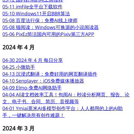
05-11
imFile全平台下载软件
05-10
Windows11开启BBR算法
05-08
百度法行保：免费AI线上律师
05-08
猫阅读：Windows可换源的小说阅读器
05-06
PixEz简洁国内可用的Pixiv第三方APP
2024 年 4 月
04-30
2024 年 4 月 每日分享
04-25
小微助手
04-13
沉浸式翻译：免费好用的网页翻译插件
04-10
Senplayer：iOS免费媒体播放器
04-09
Elmo-免费AI网络助手
04-04
AI读文档效率工具！包阅AI：秒读分析网页、报告、论
文、电子书、合同、简历、音视频等
04-01
Ymiai薏米AI多模型创作平台：人人都用的上的AI助
手，一键解决所有创作难题！
2024 年 3 月