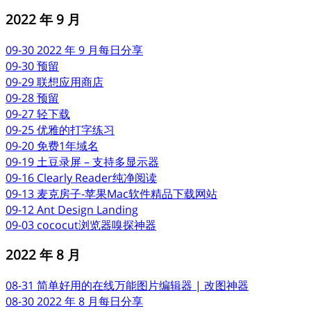
2022 年 9 月
09-30
2022 年 9 月每日分享
09-30
预留
09-29
联想应用商店
09-28
预留
09-27
轻下载
09-25
优雅的打字练习
09-20
免费1年域名
09-19
土豆录屏 – 支持多显示器
09-16
Clearly Reader纯净阅读
09-13
麦克房子-苹果Mac软件精品下载网站
09-12
Ant Design Landing
09-03
cococut浏览器嗅探神器
2022 年 8 月
08-31
简单好用的在线万能图片编辑器 | 改图神器
08-30
2022 年 8 月每日分享